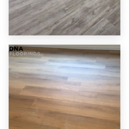
รับปูพื้น spc