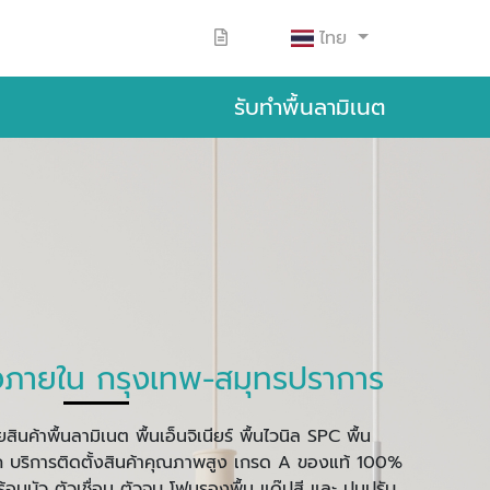
ไทย
รับทำพื้นลามิเนต
่งภายใน กรุงเทพ-สมุทรปราการ
ินค้าพื้นลามิเนต พื้นเอ็นจิเนียร์ พื้นไวนิล SPC พื้น
ค บริการติดตั้งสินค้าคุณภาพสูง เกรด A ของแท้ 100%
้อมบัว ตัวเชื่อม ตัวจบ โฟมรองพื้น แด๊ปสี และ ปูนปรับ